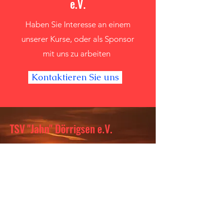
e.V.
Haben Sie Interesse an einem
unserer Kurse, oder als Sponsor
mit uns zu arbeiten
Kontaktieren Sie uns
TSV "Jahn" Dörrigsen e.V.
doerrigsensport@gmx.de
Vor den Häusern 8
37574 Einbeck/Dörrigsen
Impressum
Datenschutz