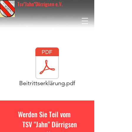
Tsv"Jahn"Dörrigsen e.V.
Beitrittserklärung.pdf
Werden Sie Teil vom
TSV "Jahn" Dörrigsen